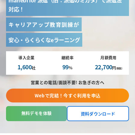
manebi for 派遣（旧：派遣のミカタ）で派遣法
対応！
キャリアアップ教育訓練が
安心・らくらくなeラーニング
導入企業
継続率
月額費用
1,600
99
22,700
社
%
円
(税抜)
営業との電話/面談不要! お急ぎの方へ
Webで完結！今すぐ利用を申込
無料デモを体験
資料ダウンロード