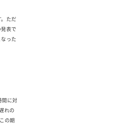
す。ただ
の発表で
となった
時間に対
年遅れの
この期