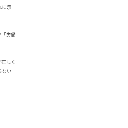
れに示
や「労働
が正しく
らない