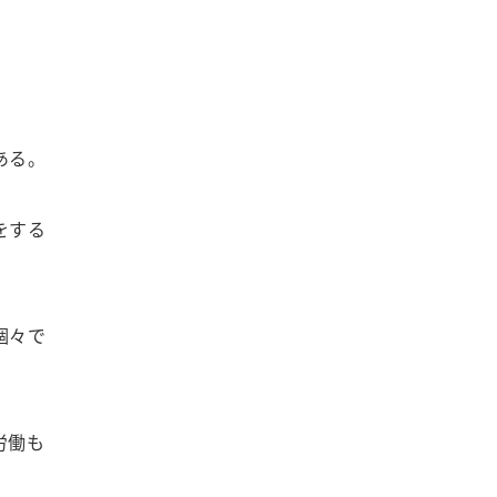
ある。
をする
個々で
労働も