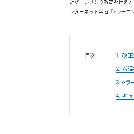
ただ、いきなり教育を行えと
ンターネット学習『eラーニ
目次
改正
派遣
eラ
キャ