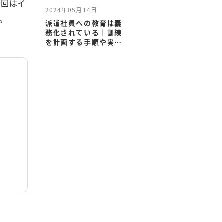
今回はイ
2024年05月14日
。
派遣社員への教育は義
務化されている｜訓練
を計画する手順や実施
の注意点も解説