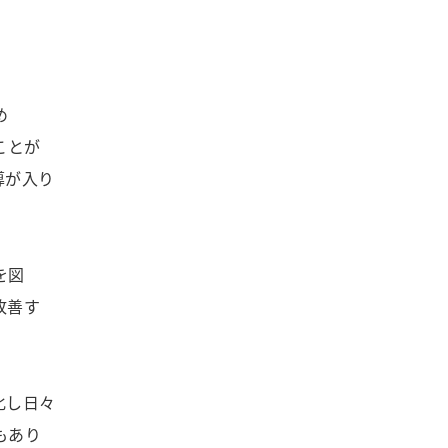
め
ことが
導が入り
を図
改善す
化し日々
もあり