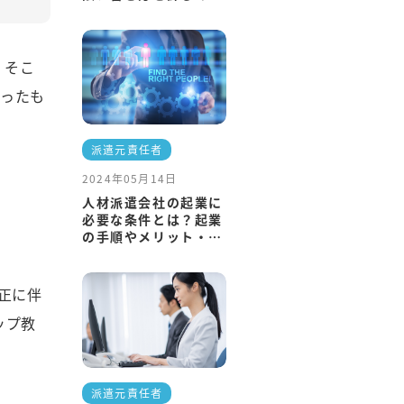
説
。そこ
いったも
派遣元責任者
2024年05月14日
人材派遣会社の起業に
必要な条件とは？起業
の手順やメリット・デ
メリットも解説
正に伴
ップ教
派遣元責任者